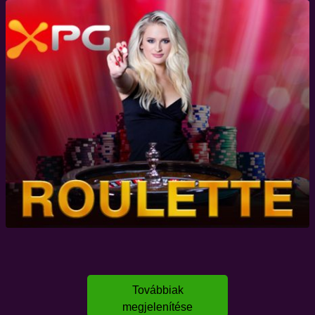
Továbbiak
megjelenítése