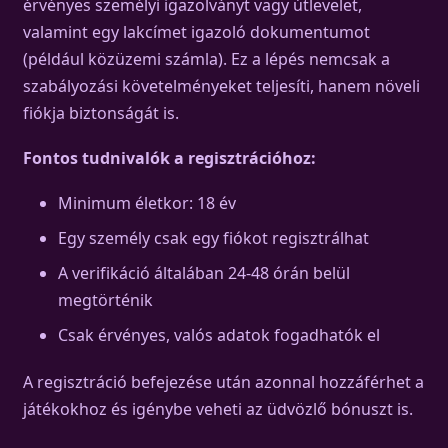
érvényes személyi igazolványt vagy útlevelet,
valamint egy lakcímet igazoló dokumentumot
(például közüzemi számla). Ez a lépés nemcsak a
szabályozási követelményeket teljesíti, hanem növeli
fiókja biztonságát is.
Fontos tudnivalók a regisztrációhoz:
Minimum életkor: 18 év
Egy személy csak egy fiókot regisztrálhat
A verifikáció általában 24-48 órán belül
megtörténik
Csak érvényes, valós adatok fogadhatók el
A regisztráció befejezése után azonnal hozzáférhet a
játékokhoz és igénybe veheti az üdvözlő bónuszt is.