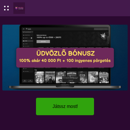
Játssz most!