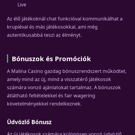
Live
Az élő játékoknál chat funkcióval kommunikálhat a
krupiéval és más játékosokkal, ami még
autentikusabbá teszi az élményt.
Bónuszok és Promóciók
A Malina Casino gazdag bónuszrendszert működtet,
amely mind az új, mind a visszatérő játékosok
számára vonzó ajánlatokat tartalmaz. A bónuszok
átlátható feltételekkel és fair wagering
követelményekkel rendelkeznek.
Üdvözlő Bónusz
Az új játékosok számára különösen vonzó üdvözlő