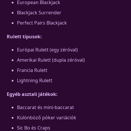
European Blackjack
Blackjack Surrender
Perfect Pairs Blackjack
Rulett típusok:
Európai Rulett (egy zéróval)
Amerikai Rulett (dupla zéróval)
Francia Rulett
Lightning Rulett
Egyéb asztali játékok:
Baccarat és mini-baccarat
Különböző póker variációk
Sic Bo és Craps