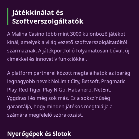
Játékkínálat és
Szoftverszolgáltatók
A Malina Casino több mint 3000 különböző játékot
kínál, amelyek a világ vezető szoftverszolgáltatóitól
származnak. A játékportfólió folyamatosan bővül, új
címekkel és innovatív funkciókkal.
A platform partnerei között megtalálhatók az iparág
legnagyobb nevei: NoLimit City, Betsoft, Pragmatic
Play, Red Tiger, Play N Go, Habanero, NetEnt,
Yggdrasil és még sok más. Ez a sokszínűség
garantálja, hogy minden játékos megtalálja a
számára megfelelő szórakozást.
Nyerőgépek és Slotok