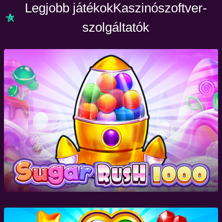
Legjobb játékokKaszinószoftver-
szolgáltatók